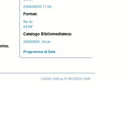
2009/09/05 17:00
Format:
file dv
04'59''
Catalogo Bibliomediateca:
20090905_04.dv
orino.
Programma di Sala
©2020 Ufficio IT IRCRES CNR