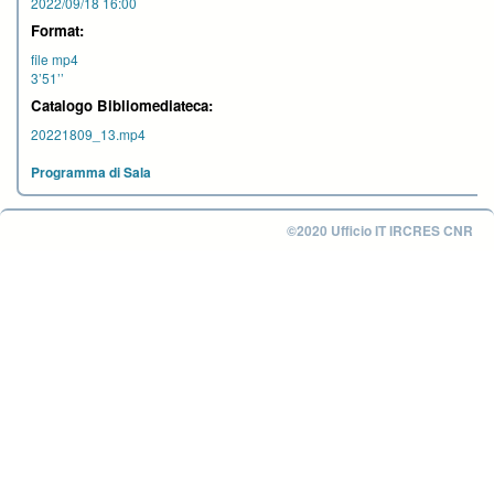
2022/09/18 16:00
Format:
file mp4
3’51’’
Catalogo Bibliomediateca:
20221809_13.mp4
Programma di Sala
©2020 Ufficio IT IRCRES CNR