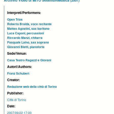
Archivio Video di MITO SettembreMusica (2007)
Interpreti/Performers:
Open Trios
Roberto Braida, voce recitante
Matteo Agostini, sax baritono
Luca Caponi, percussioni
Riccardo Manzi, chitarra
Pasquale Laino, sax soprano
Giovanni Bietti, pianoforte
Sede/Venue:
Casa Teatro Ragazzi e Giovani
Autori/Authors:
Franz Schubert
Creator:
Redazione web della città di Torino
Publisher:
Città di Torino
Date:
2007/09/22 17:00