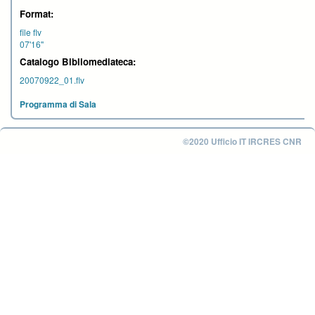
Format:
file flv
07'16''
Catalogo Bibliomediateca:
20070922_01.flv
Programma di Sala
©2020 Ufficio IT IRCRES CNR