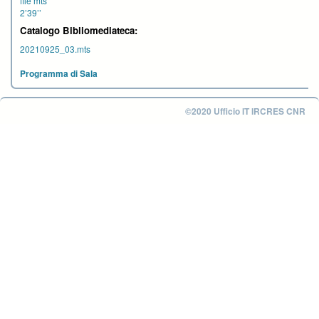
file mts
2’39’’
Catalogo Bibliomediateca:
20210925_03.mts
Programma di Sala
©2020 Ufficio IT IRCRES CNR