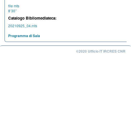
file mts
8’30’’
Catalogo Bibliomediateca:
20210925_04.mts
Programma di Sala
©2020 Ufficio IT IRCRES CNR