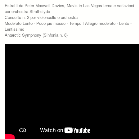
Estratti da Peter Maxwell Davies, Mavis in Las Vegas tema e variazioni
per orchestra Strathclyde
Concerto n. 2 per violoncello e orchestra
Moderato Lento - Poco più mosso - Tempo I Allegro moderato - Lento -
Lentissimo
Antarctic Symphony (Sinfonia n. 8)