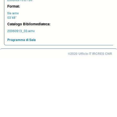
Format:
file wmv
03’48”
Catalogo Bibliomediateca:
20060913_03.wmv
Programma di Sala
©2020 Ufficio IT IRCRES CNR