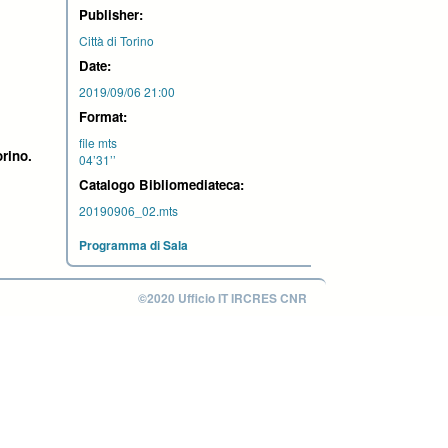
Publisher:
Città di Torino
Date:
2019/09/06 21:00
Format:
file mts
orino.
04’31’’
Catalogo Bibliomediateca:
20190906_02.mts
Programma di Sala
©2020 Ufficio IT IRCRES CNR