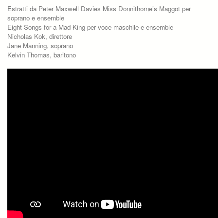
Estratti da Peter Maxwell Davies Miss Donnithorne’s Maggot per
soprano e ensemble
Eight Songs for a Mad King per voce maschile e ensemble
Nicholas Kok, direttore
Jane Manning, soprano
Kelvin Thomas, baritono