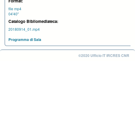
Format:
file mp4
04'40''
Catalogo Bibliomediateca:
20180914_01.mp4
Programma di Sala
©2020 Ufficio IT IRCRES CNR