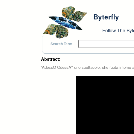
Skip to main content
Byterfly
Follow The Byt
Search Term
Abstract:
'AdessO OdessA'' uno spettacolo, che ruota intorno al