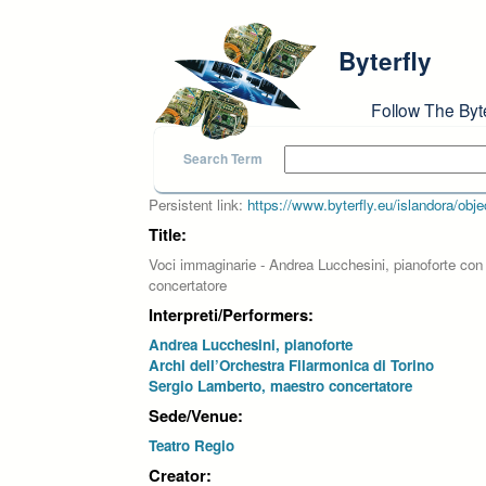
Skip to main content
Byterfly
Follow The Byt
Search Term
Persistent link:
https://www.byterfly.eu/islandora/o
Title:
Voci immaginarie - Andrea Lucchesini, pianoforte con 
concertatore
Interpreti/Performers:
Andrea Lucchesini, pianoforte
Archi dell’Orchestra Filarmonica di Torino
Sergio Lamberto, maestro concertatore
Sede/Venue:
Teatro Regio
Creator: