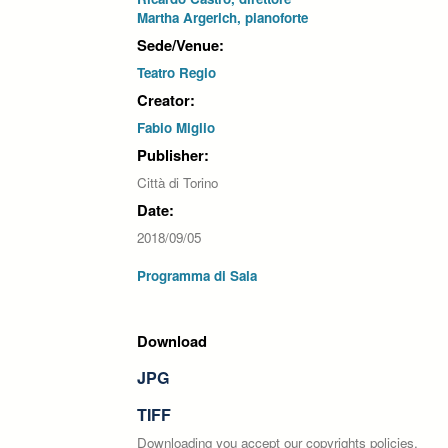
Martha Argerich, pianoforte
Sede/Venue:
Teatro Regio
Creator:
Fabio Miglio
Publisher:
Città di Torino
Date:
2018/09/05
Programma di Sala
Download
JPG
TIFF
Downloading you accept our copyrights policies.