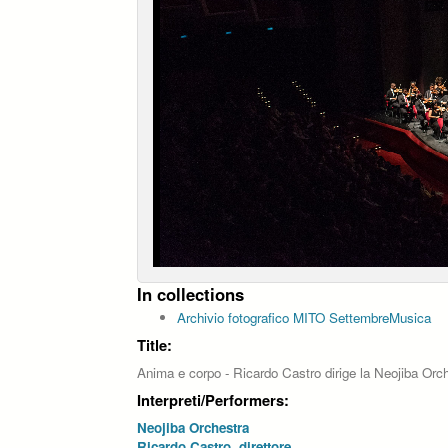
In collections
Archivio fotografico MITO SettembreMusica
Title:
Anima e corpo - Ricardo Castro dirige la Neojiba Orch
Interpreti/Performers:
Neojiba Orchestra
Ricardo Castro, direttore