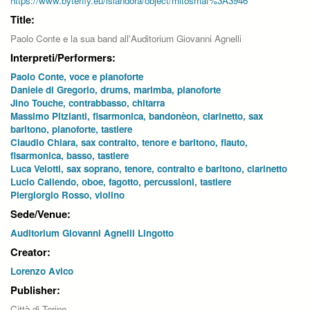
https://www.byterfly.eu/islandora/object/mitosmaf%3A3946
Title:
Paolo Conte e la sua band all'Auditorium Giovanni Agnelli
Interpreti/Performers:
Paolo Conte, voce e pianoforte
Daniele di Gregorio, drums, marimba, pianoforte
Jino Touche, contrabbasso, chitarra
Massimo Pitzianti, fisarmonica, bandonèon, clarinetto, sax
baritono, pianoforte, tastiere
Claudio Chiara, sax contralto, tenore e baritono, flauto,
fisarmonica, basso, tastiere
Luca Velotti, sax soprano, tenore, contralto e baritono, clarinetto
Lucio Caliendo, oboe, fagotto, percussioni, tastiere
Piergiorgio Rosso, violino
Sede/Venue:
Auditorium Giovanni Agnelli Lingotto
Creator:
Lorenzo Avico
Publisher:
Città di Torino