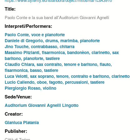
https://www.byterfly.eu/islandora/object/mitosmaf%3A3910
Title:
Paolo Conte e la sua band all'Auditorium Giovanni Agnelli
Interpreti/Performers:
Paolo Conte, voce e pianoforte
Daniele di Gregorio, drums, marimba, pianoforte
Jino Touche, contrabbasso, chitarra
Massimo Pitzianti, fisarmonica, bandonèon, clarinetto, sax
baritono, pianoforte, tastiere
Claudio Chiara, sax contralto, tenore e baritono, flauto,
fisarmonica, basso, tastiere
Luca Velotti, sax soprano, tenore, contralto e baritono, clarinetto
Lucio Caliendo, oboe, fagotto, percussioni, tastiere
Piergiorgio Rosso, violino
Sede/Venue:
Auditorium Giovanni Agnelli Lingotto
Creator:
Gianluca Platania
Publisher:
Città di Torino