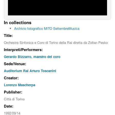
In collections
Archivio fotografico MITO SettembreMusica
Title:
Orchestra Sinfonica e Coro di Torino della Rai diretta da Zoltan Pesko
Interpreti/Performers:
Gerardo Bizzarro, maestro del coro
Sede/Venue:
Auditorium Rai Arturo Toscanini
Creator:
Lorenzo Mascherpa
Publisher:
Città di Torino
Date:
1992/09/14