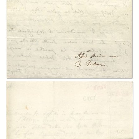
In collections
Progetto DigitXL - Novum corpus fontanianum
Title:
Lettera di Felice Fontana a Leopoldo Marcantonio Caldani, 31 luglio
1786
Creator:
Felice Fontana
Date:
1786
Source:
documentazione posseduta dalla Biblioteca Comunale
dell'Archiginnasio di Bologna