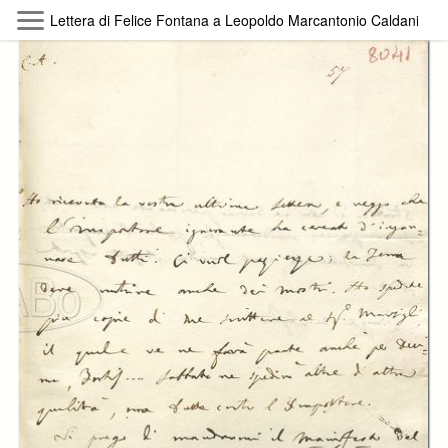
Skip to main content
Lettera di Felice Fontana a Leopoldo Marcantonio Caldani, 31 
Byterfly
Follow The Byterfly And Enjoy Open
Knowledge
Policy
Collections
Providers
Exhibitions
Search Term