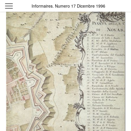
Skip to main content
Informaires. Numero 17 Dicembre 1996
Byterfly
Follow The Byterfly And Enjoy Open
Knowledge
Policy
Collections
Providers
Exhibitions
Search Term