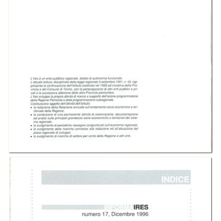
In collections
Informaires
Title:
Informaires. Numero 17 Dicembre 1996
Creator:
Ires Piemonte
Publisher:
IRES. Istituto di Ricerche Economico Sociali del Piemonte
Date:
1996
Subject:
Economia