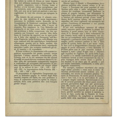
In collections
L'economista
Title:
L'economista: gazzetta settimanale di scienza economica, finanza,
commercio, banchi, ferrovie e degli interessi privati - A.27 (1900)
n.1380, 14 ottobre
Creator:
Cesare Billi
Publisher:
Firenze. Tipografia dei Fratelli Bencini
Date:
1900