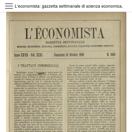
Skip to main content
L'economista: gazzetta settimanale di scienza economica, finan
Byterfly
Follow The Byterfly And Enjoy Open
Knowledge
Policy
Collections
Providers
Exhibitions
Search Term