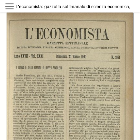
Skip to main content
L'economista: gazzetta settimanale di scienza economica, finan
Byterfly
Follow The Byterfly And Enjoy Open
Knowledge
Policy
Collections
Providers
Exhibitions
Search Term