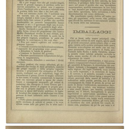
In collections
L'economista
Title:
L'economista: gazzetta settimanale di scienza economica, finanza,
commercio, banchi, ferrovie e degli interessi privati - A.27 (1900)
n.1351, 25 marzo
Creator:
Cesare Billi
Publisher:
Firenze. Tipografia dei Fratelli Bencini
Date:
1900