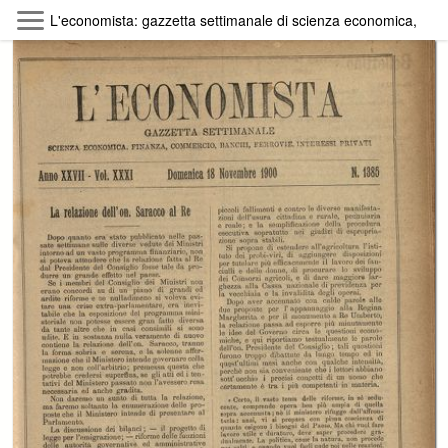
Skip to main content
L'economista: gazzetta settimanale di scienza economica, finan
Byterfly
Follow The Byterfly And Enjoy Open
Knowledge
Policy
Collections
Providers
Exhibitions
Search Term