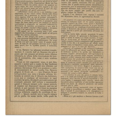
In collections
L'economista
Title:
L'economista: gazzetta settimanale di scienza economica, finanza,
commercio, banchi, ferrovie e degli interessi privati - A.27 (1900)
n.1385, 18 novembre
Creator:
Cesare Billi
Publisher:
Firenze. Tipografia dei Fratelli Bencini
Date:
1900