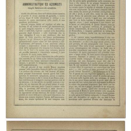
In collections
L'economista
Title:
L'economista: gazzetta settimanale di scienza economica, finanza,
commercio, banchi, ferrovie e degli interessi privati - A.16 (1889) n.773,
24 febbraio
Creator:
Cesare Billi
Publisher:
Firenze. Tipografia dei Fratelli Bencini
Date:
1889