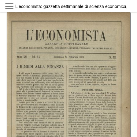
Skip to main content
L'economista: gazzetta settimanale di scienza economica, finan
Byterfly
Follow The Byterfly And Enjoy Open
Knowledge
Policy
Collections
Providers
Exhibitions
Search Term