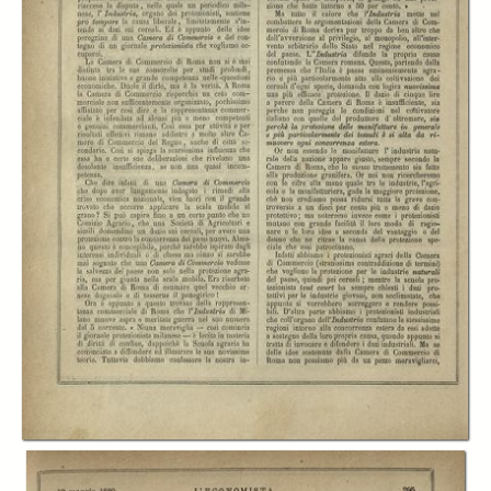
In collections
L'economista
Title:
L'economista: gazzetta settimanale di scienza economica, finanza,
commercio, banchi, ferrovie e degli interessi privati - A.16 (1889) n.784,
12 maggio
Creator:
Cesare Billi
Publisher:
Firenze. Tipografia dei Fratelli Bencini
Date:
1889