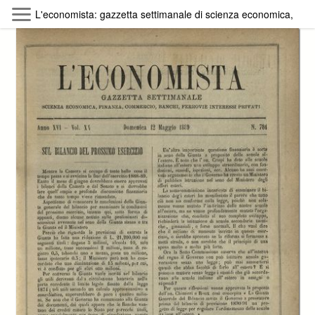
Skip to main content
L'economista: gazzetta settimanale di scienza economica, finan
Byterfly
Follow The Byterfly And Enjoy Open
Knowledge
Policy
Collections
Providers
Exhibitions
Search Term