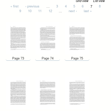
Grid view
List view
Pages
« first
‹ previous
…
3
4
5
6
7
8
9
10
11
12
…
next ›
last »
Page 73
Page 74
Page 75