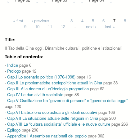
Pages
« first
‹ previous
…
3
4
5
6
7
8
9
10
11
12
…
next ›
last »
Title:
Il Tao della Cina oggi. Dinamiche culturali, politiche e istituzionali
Table of contents:
-
Indice
page 6
-
Prologo
page 12
-
Cap.I Lo scenario politico (1976-1998)
page 16
-
Cap.II Le problematiche sociopolitiche attuali in Cina
page 38
-
Cap.III Alla ricerca di un’ideologia pragmatica
page 62
-
Cap.IV Le due civiltà socialiste
page 88
-
Cap.V Oscillazione tra “governo di persone” e “governo della legge”
page 120
-
Cap.VI L’istruzione scolastica e gli ideali educativi
page 166
-
Cap.VII La situazione attuale delle religioni in Cina
page 200
-
Cap.VIII La “cultura socialista” ufficiale e le nuove culture
page 266
-
Epilogo
page 296
-
Appendice I Assemblee nazionali del popolo
page 302