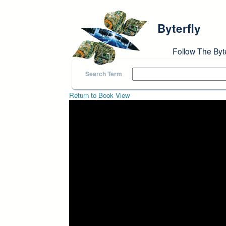
Skip to main content
Byterfly
Follow The Byt
Search Term
Return to Book View