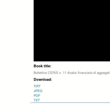
Book title:
Bollettino CERIS n. 11 Analisi finanziaria di aggregati
Download:
TIFF
JPEG
PDF
TXT