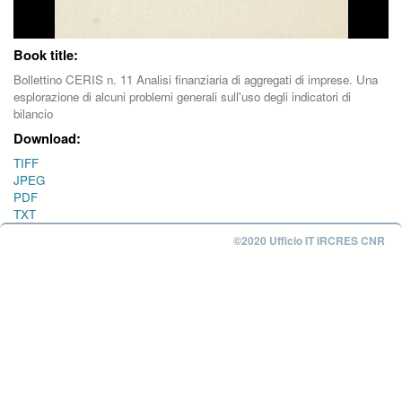
Book title:
Bollettino CERIS n. 11 Analisi finanziaria di aggregati di imprese. Una
esplorazione di alcuni problemi generali sull'uso degli indicatori di
bilancio
Download:
TIFF
JPEG
PDF
TXT
©2020 Ufficio IT IRCRES CNR