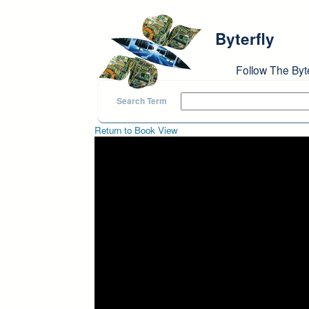
Skip to main content
Byterfly
Follow The Byt
Search Term
Return to Book View