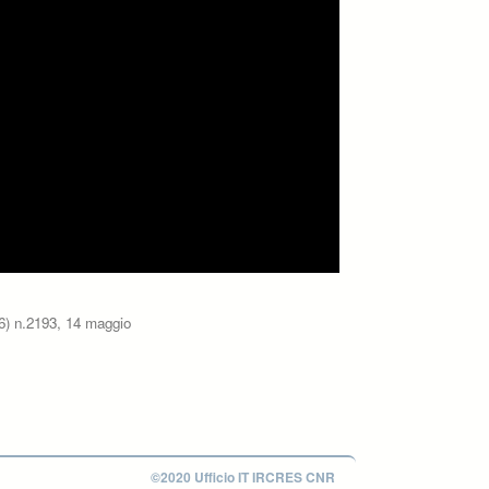
16) n.2193, 14 maggio
©2020 Ufficio IT IRCRES CNR