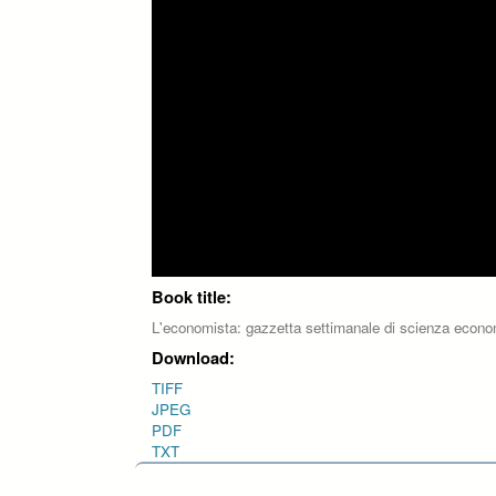
Book title:
L'economista: gazzetta settimanale di scienza economi
Download:
TIFF
JPEG
PDF
TXT