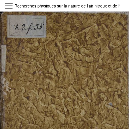
Skip to main content
Recherches physiques sur la nature de l'air nitreux et de l'air 
Byterfly
Follow The Byterfly And Enjoy Open
Knowledge
Policy
Collections
Providers
Exhibitions
Search Term