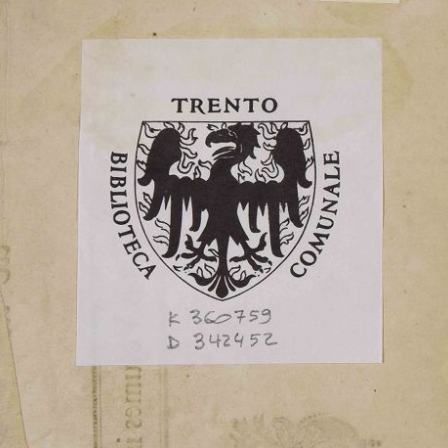
In collections
Progetto DigitXL - Novum corpus fontanianum
Title:
Recherches physiques sur la nature de l'air nitreux et de l'air
déphlogistiqué
Creator:
Felice Fontana
Publisher:
Nyon l'aîné
Date:
1776
Subject: