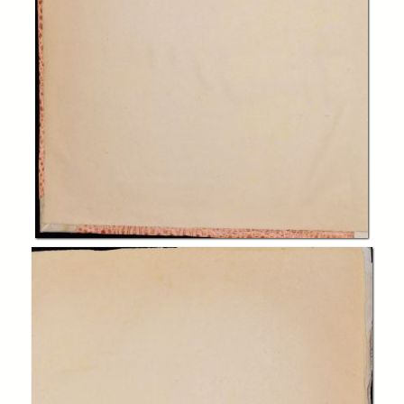
In collections
Biblioteca Charitas Paola
Title:
S. Thomae de Aquino doctoris angelici Ordinis Praedicatorum ; Cum
commentariis, et opusculis R.D.D. Thomae de Vio Caietani ... ;
perR.P.F. Seraphinum Capponi a Porrecta ; Eruditissima Fr.
Chrysostomi Jauelli commentaria ... Formales elucidationes . PRIMA
PARS
Creator:
Tommaso d'Aquino
Publisher:
Venezia : apud Iuntas
Date: