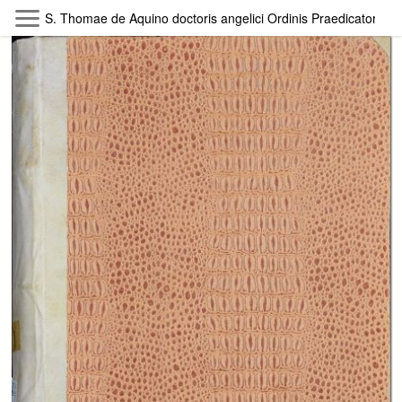
Skip to main content
S. Thomae de Aquino doctoris angelici Ordinis Praedicatorum ;
Byterfly
Follow The Byterfly And Enjoy Open
Knowledge
Policy
Collections
Providers
Exhibitions
Search Term