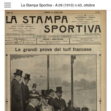
Skip to main content
La Stampa Sportiva - A.09 (1910) n.43, ottobre
Byterfly
Follow The Byterfly And Enjoy Open
Knowledge
Policy
Collections
Providers
Exhibitions
Search Term