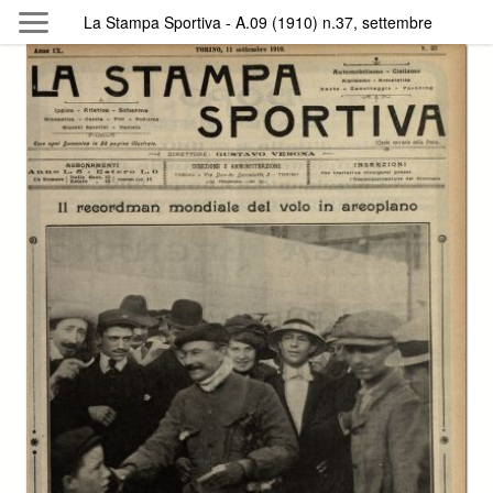
Skip to main content
La Stampa Sportiva - A.09 (1910) n.37, settembre
Byterfly
Follow The Byterfly And Enjoy Open
Knowledge
Policy
Collections
Providers
Exhibitions
Search Term