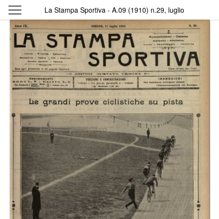
Skip to main content
La Stampa Sportiva - A.09 (1910) n.29, luglio
Byterfly
Follow The Byterfly And Enjoy Open
Knowledge
Policy
Collections
Providers
Exhibitions
Search Term