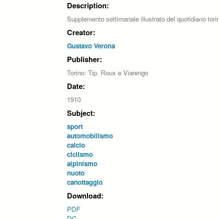
Description:
Supplemento settimanale illustrato del quotidiano to
Creator:
Gustavo Verona
Publisher:
Torino: Tip. Roux e Viarengo
Date:
1910
Subject:
sport
automobilismo
calcio
ciclismo
alpinismo
nuoto
canottaggio
Download:
PDF
DC