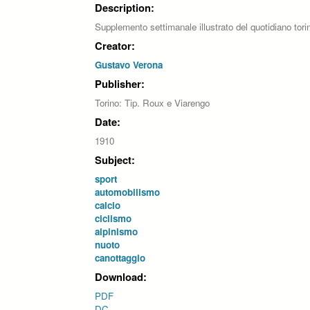
Description:
Supplemento settimanale illustrato del quotidiano to
Creator:
Gustavo Verona
Publisher:
Torino: Tip. Roux e Viarengo
Date:
1910
Subject:
sport
automobilismo
calcio
ciclismo
alpinismo
nuoto
canottaggio
Download:
PDF
DC