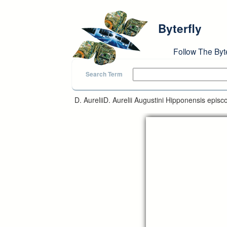
Skip to main content
Byterfly
Follow The Byt
Search Term
D. AureliiD. Aurelii Augustini Hipponensis epi