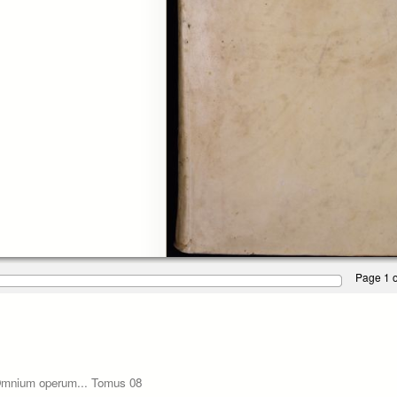
Page 1 o
, Omnium operum... Tomus 08