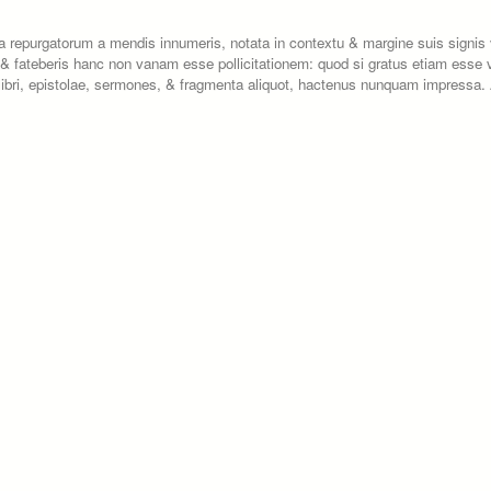
repurgatorum a mendis innumeris, notata in contextu & margine suis signis 
r, & fateberis hanc non vanam esse pollicitationem: quod si gratus etiam esse 
bri, epistolae, sermones, & fragmenta aliquot, hactenus nunquam impressa. A