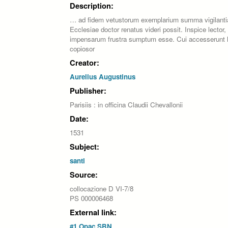
Description:
… ad fidem vetustorum exemplarium summa vigilantia 
Ecclesiae doctor renatus videri possit. Inspice lecto
impensarum frustra sumptum esse. Cui accesserunt li
copiosor
Creator:
Aurelius Augustinus
Publisher:
Parisiis : in officina Claudii Chevallonii
Date:
1531
Subject:
santi
Source:
collocazione D VI-7/8
PS 000006468
External link:
#1 Opac SBN