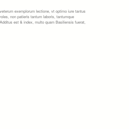
veterum exemplorum lectione, vt optimo iure tantus
voles, non patieris tantum laboris, tantumque
dditus est & index, multo quam Basiliensis fuerat,