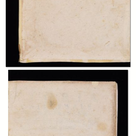
In collections
Biblioteca Charitas Paola
Title:
Storia universale sacra e profana dal principio del mondo fino a’ nostri
giorni del r.p.d. Agostino Calmet ... Tradotta dal francese da Selvaggio
Canturani. Tomo 10
Creator:
Augustin Calmet
Publisher:
Venezia : presso Sebastiano Coleti
Date:
1760