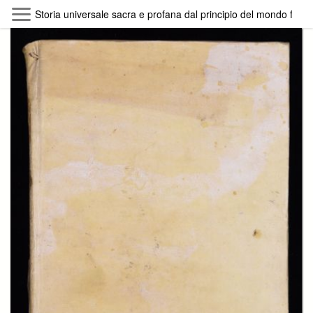
Skip to main content
Storia universale sacra e profana dal principio del mondo fino a’ n
Byterfly
Follow The Byterfly And Enjoy Open
Knowledge
Policy
Collections
Providers
Exhibitions
Search Term