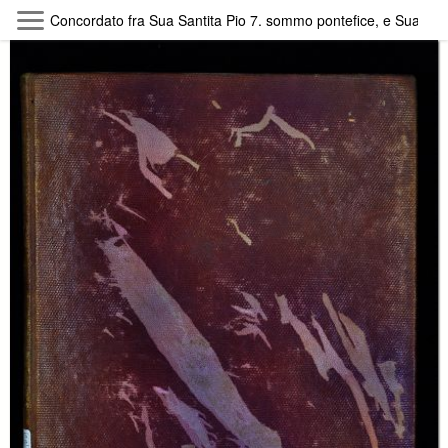
Skip to main content
Concordato fra Sua Santita Pio 7. sommo pontefice, e Sua Maes
Byterfly
Follow The Byterfly And Enjoy Open
Knowledge
Policy
Collections
Providers
Exhibitions
Search Term