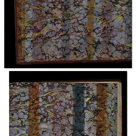
In collections
Biblioteca Charitas Paola
Title:
Concordato fra Sua Santita Pio 7. sommo pontefice, e Sua Maesta
Ferdinando I. re del Regno delle Due Sicilie, parte prima
Publisher:
Napoli : nella stamperia della Società Filomatica
Date:
1818
Subject:
Chiesa Cattolica
Source: