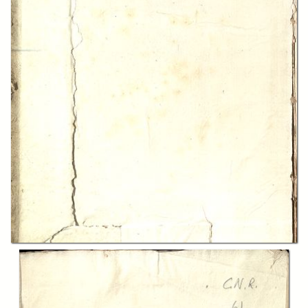
In collections
L’Encyclopédie des sciences
Title:
Encyclopédie, ou Dictionnaire raisonné des sciences, des arts et des
métiers, par une société de gens de lettres. Tome douzieme PARI=POL
Description:
Mis en ordre & publié par m. Diderot, ... & quant à la partie
mathématique, par m. d'Alembert, ...Seconde édition enrichie de notes,
& donnée au public par M. Octavien Diodati noble lucquois
Creator:
Denis Diderot
Jean Baptiste Le Rond D'Alambert
Domenico Paladini