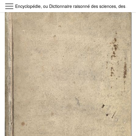
Skip to main content
Encyclopédie, ou Dictionnaire raisonné des sciences, des arts e
Byterfly
Follow The Byterfly And Enjoy Open
Knowledge
Policy
Collections
Providers
Exhibitions
Search Term