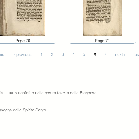
Page 70
Page 71
irst
‹ previous
1
2
3
4
5
6
7
next ›
las
 Il tutto trasferito nella nostra favella dalla Francese.
insegna dello Spirito Santo