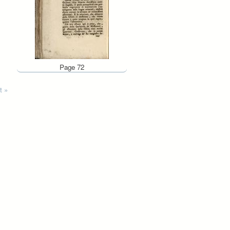
Page 72
t »