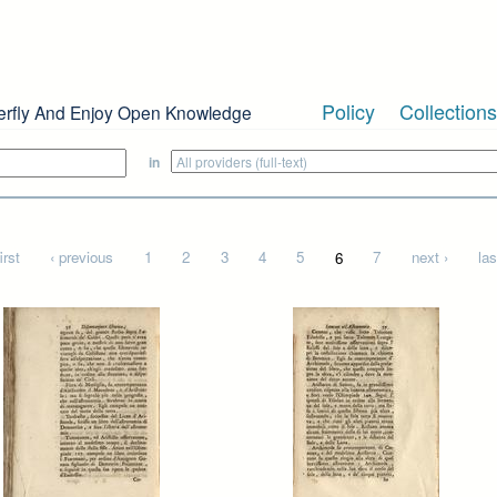
Policy
Collections
erfly And Enjoy Open Knowledge
in
irst
‹ previous
1
2
3
4
5
6
7
next ›
las