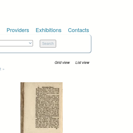
Providers
Exhibitions
Contacts
Grid view
List view
t »