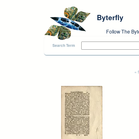
Skip to main content
Byterfly
Follow The Byt
Search Term
Pages
« f