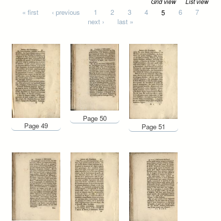
Grid view
List view
Pages
« first
‹ previous
1
2
3
4
5
6
7
next ›
last »
Page 50
Page 49
Page 51