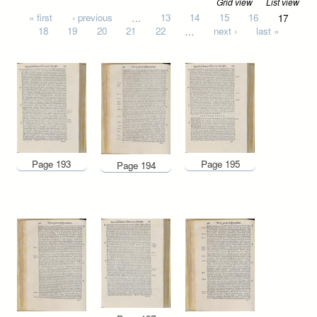
Grid view
List view
Pages
« first
‹ previous
…
13
14
15
16
17
18
19
20
21
22
…
next ›
last »
Page 193
Page 195
Page 194