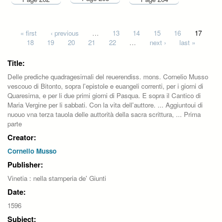
Pages
« first
‹ previous
…
13
14
15
16
17
18
19
20
21
22
…
next ›
last »
Title:
Delle prediche quadragesimali del reuerendiss. mons. Cornelio Musso
vescouo di Bitonto, sopra l'epistole e euangeli correnti, per i giorni di
Quaresima, e per li due primi giorni di Pasqua. E sopra il Cantico di
Maria Vergine per li sabbati. Con la vita dell'auttore. ... Aggiuntoui di
nuouo vna terza tauola delle auttorità della sacra scrittura, ... Prima
parte
Creator:
Cornelio Musso
Publisher:
Vinetia : nella stamperia de' Giunti
Date:
1596
Subject: