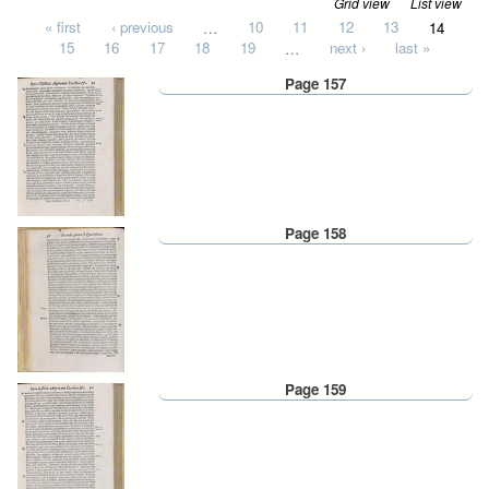
Grid view
List view
Pages
« first
‹ previous
…
10
11
12
13
14
15
16
17
18
19
…
next ›
last »
Page 157
Page 158
Page 159