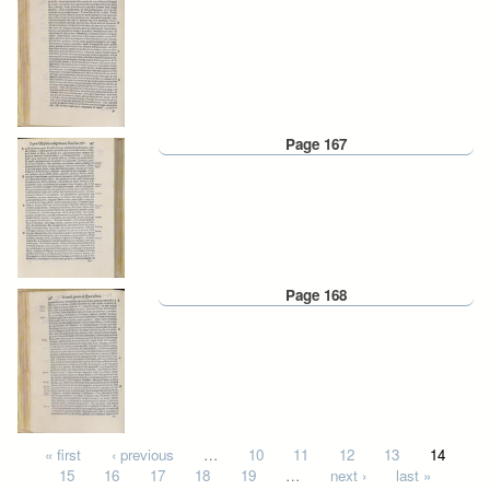
Page 167
Page 168
Pages
« first
‹ previous
…
10
11
12
13
14
15
16
17
18
19
…
next ›
last »