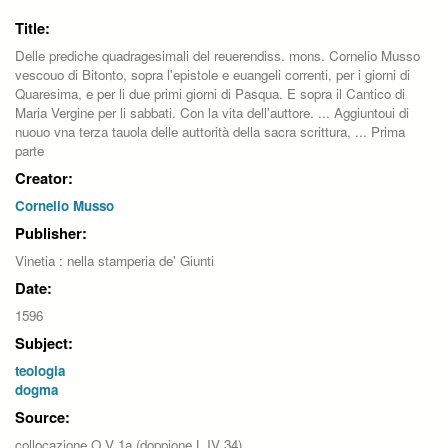
Title:
Delle prediche quadragesimali del reuerendiss. mons. Cornelio Musso
vescouo di Bitonto, sopra l'epistole e euangeli correnti, per i giorni di
Quaresima, e per li due primi giorni di Pasqua. E sopra il Cantico di
Maria Vergine per li sabbati. Con la vita dell'auttore. ... Aggiuntoui di
nuouo vna terza tauola delle auttorità della sacra scrittura, ... Prima
parte
Creator:
Cornelio Musso
Publisher:
Vinetia : nella stamperia de' Giunti
Date:
1596
Subject:
teologia
dogma
Source:
collocazione O V 1a (doppione L IV 34)