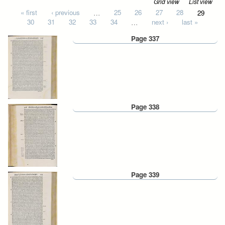
Grid view
List view
Pages
« first
‹ previous
…
25
26
27
28
29
30
31
32
33
34
…
next ›
last »
Page 337
Page 338
Page 339