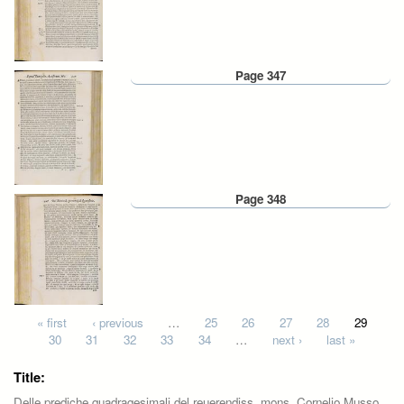
Page 347
Page 348
Pages
« first
‹ previous
…
25
26
27
28
29
30
31
32
33
34
…
next ›
last »
Title:
Delle prediche quadragesimali del reuerendiss. mons. Cornelio Musso