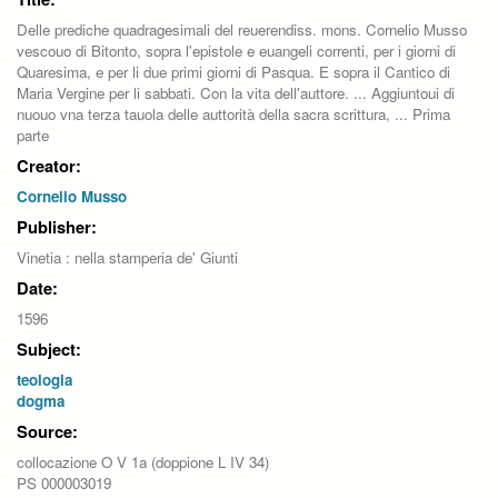
Delle prediche quadragesimali del reuerendiss. mons. Cornelio Musso
vescouo di Bitonto, sopra l'epistole e euangeli correnti, per i giorni di
Quaresima, e per li due primi giorni di Pasqua. E sopra il Cantico di
Maria Vergine per li sabbati. Con la vita dell'auttore. ... Aggiuntoui di
nuouo vna terza tauola delle auttorità della sacra scrittura, ... Prima
parte
Creator:
Cornelio Musso
Publisher:
Vinetia : nella stamperia de' Giunti
Date:
1596
Subject:
teologia
dogma
Source:
collocazione O V 1a (doppione L IV 34)
PS 000003019