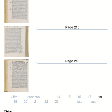
Page 215
Page 216
Pages
« first
‹ previous
…
14
15
16
17
18
19
20
21
22
23
…
next ›
last »
Title: