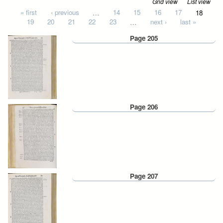
Grid view
List view
Pages
« first
‹ previous
…
14
15
16
17
18
19
20
21
22
23
…
next ›
last »
Page 205
Page 206
Page 207