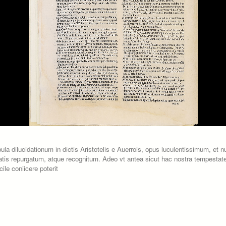
a dilucidationum in dictis Aristotelis e Auerrois, opus luculentissimum, et n
ratis repurgatum, atque recognitum. Adeo vt antea sicut hac nostra tempesta
le coniicere poterit