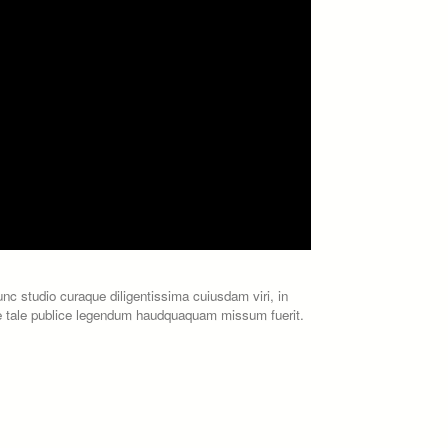
unc studio curaque diligentissima cuiusdam viri, in
te tale publice legendum haudquaquam missum fuerit.