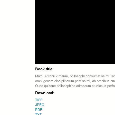
Book title:
Marci Antonii Zimarae, philosophi consumatissimi Tabul
omni genere disciplinarum peritissimi, ab omnibus er
Quod quisque philosophiae admodum studiosus perfaci
Download:
TIFF
JPEG
PDF
TXT