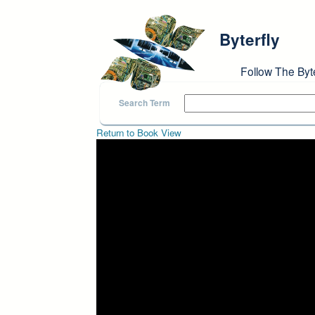
Skip to main content
Byterfly
Follow The Byt
Search Term
Return to Book View