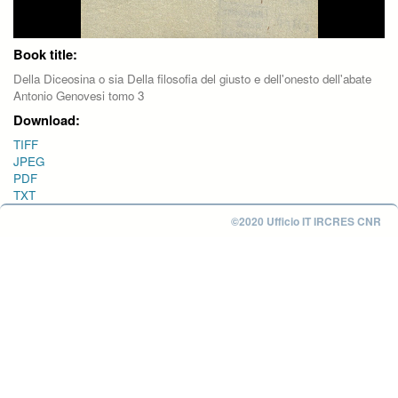
Book title:
Della Diceosina o sia Della filosofia del giusto e dell'onesto dell'abate
Antonio Genovesi tomo 3
Download:
TIFF
JPEG
PDF
TXT
©2020 Ufficio IT IRCRES CNR