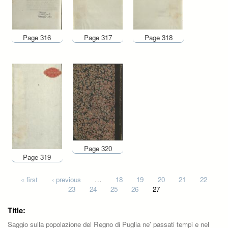
Page 316
Page 317
Page 318
Page 320
Page 319
Pages
« first
‹ previous
…
18
19
20
21
22
23
24
25
26
27
Title:
Saggio sulla popolazione del Regno di Puglia ne' passati tempi e nel