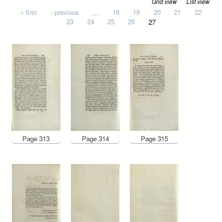
Grid view
List view
Pages
« first
‹ previous
…
18
19
20
21
22
23
24
25
26
27
Page 313
Page 314
Page 315