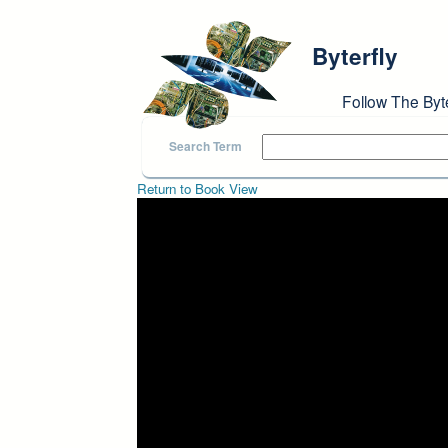
Skip to main content
Byterfly
Follow The Byt
Search Term
Return to Book View