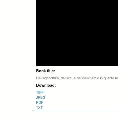
Book title:
Dell'agricoltura, dell'arti, e del commercio in quanto 
Download:
TIFF
JPEG
PDF
TXT