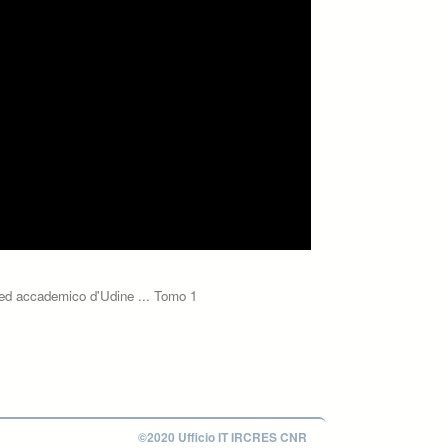
no, ed accademico d'Udine ... Tomo 1
©2020 Ufficio IT IRCRES CNR