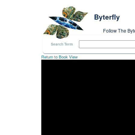
Skip to main content
Byterfly
Follow The Byt
Search Term
Return to Book View