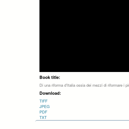
Book title:
Di una riforma d'Italia ossia dei mezzi di riformare i pi
Download:
TIFF
JPEG
PDF
TXT