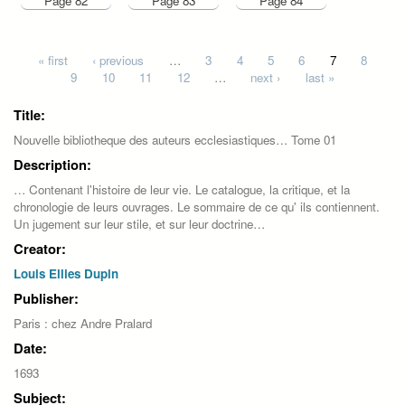
Page 82
Page 83
Page 84
Pages
« first
‹ previous
…
3
4
5
6
7
8
9
10
11
12
…
next ›
last »
Title:
Nouvelle bibliotheque des auteurs ecclesiastiques… Tome 01
Description:
… Contenant l'histoire de leur vie. Le catalogue, la critique, et la
chronologie de leurs ouvrages. Le sommaire de ce qu' ils contiennent.
Un jugement sur leur stile, et sur leur doctrine…
Creator:
Louis Ellies Dupin
Publisher:
Paris : chez Andre Pralard
Date:
1693
Subject: