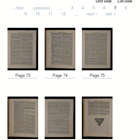
Grid view
List view
Pages
« first
‹ previous
…
3
4
5
6
7
8
9
10
11
12
…
next ›
last »
Page 73
Page 74
Page 75