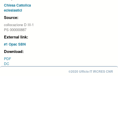
Chiesa Cattolica
eclesiastici
Source:
collocazione D III-1
PS 000000887
External link:
#1 Opac SBN
Download:
PDF
DC
©2020 Ufficio IT IRCRES CNR