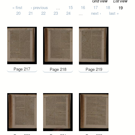
Grid view
List view
Pages
« first
‹ previous
…
15
16
17
18
19
20
21
22
23
24
…
next ›
last »
Page 217
Page 218
Page 219