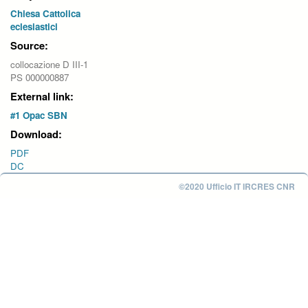
Chiesa Cattolica
eclesiastici
Source:
collocazione D III-1
PS 000000887
External link:
#1 Opac SBN
Download:
PDF
DC
©2020 Ufficio IT IRCRES CNR