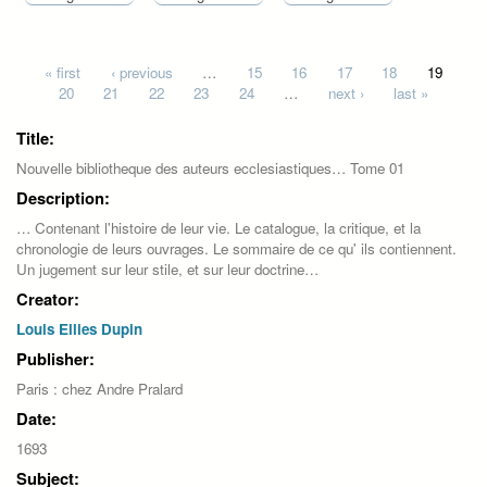
Pages
« first
‹ previous
…
15
16
17
18
19
20
21
22
23
24
…
next ›
last »
Title:
Nouvelle bibliotheque des auteurs ecclesiastiques… Tome 01
Description:
… Contenant l'histoire de leur vie. Le catalogue, la critique, et la
chronologie de leurs ouvrages. Le sommaire de ce qu' ils contiennent.
Un jugement sur leur stile, et sur leur doctrine…
Creator:
Louis Ellies Dupin
Publisher:
Paris : chez Andre Pralard
Date:
1693
Subject: